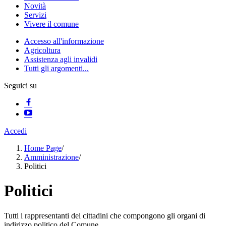
Novità
Servizi
Vivere il comune
Accesso all'informazione
Agricoltura
Assistenza agli invalidi
Tutti gli argomenti...
Seguici su
Accedi
Home Page
/
Amministrazione
/
Politici
Politici
Tutti i rappresentanti dei cittadini che compongono gli organi di
indirizzo politico del Comune.