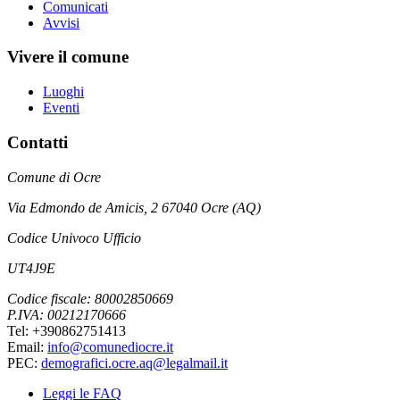
Comunicati
Avvisi
Vivere il comune
Luoghi
Eventi
Contatti
Comune di Ocre
Via Edmondo de Amicis, 2 67040 Ocre (AQ)
Codice Univoco Ufficio
UT4J9E
Codice fiscale: 80002850669
P.IVA: 00212170666
Tel: +390862751413
Email:
info@comunediocre.it
PEC:
demografici.ocre.aq@legalmail.it
Leggi le FAQ