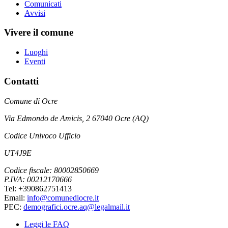
Comunicati
Avvisi
Vivere il comune
Luoghi
Eventi
Contatti
Comune di Ocre
Via Edmondo de Amicis, 2 67040 Ocre (AQ)
Codice Univoco Ufficio
UT4J9E
Codice fiscale: 80002850669
P.IVA: 00212170666
Tel: +390862751413
Email:
info@comunediocre.it
PEC:
demografici.ocre.aq@legalmail.it
Leggi le FAQ