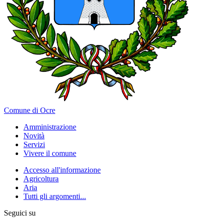
Comune di Ocre
Amministrazione
Novità
Servizi
Vivere il comune
Accesso all'informazione
Agricoltura
Aria
Tutti gli argomenti...
Seguici su